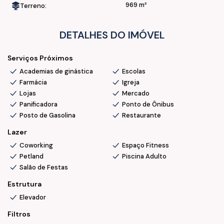
969 m²
Terreno:
💰 Oportunidade imperdível !
DETALHES DO IMÓVEL
📞 Ficou interessado(a)? Fale com a nossa Equipe, agende
uma visita e surpreenda-se !
Serviços Próximos
Academias de ginástica
Escolas
Farmácia
Igreja
Lojas
Mercado
Panificadora
Ponto de Ônibus
Posto de Gasolina
Restaurante
Lazer
Coworking
Espaço Fitness
Petland
Piscina Adulto
Salão de Festas
Estrutura
Elevador
Filtros