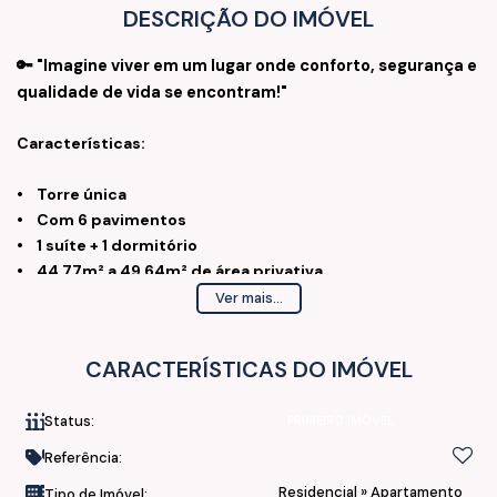
DESCRIÇÃO DO IMÓVEL
🔑 "Imagine viver em um lugar onde conforto, segurança e
qualidade de vida se encontram!"
Características:
• Torre única
• Com 6 pavimentos
• 1 suíte + 1 dormitório
• 44,77m² a 49,64m² de área privativa
• Sacada com churrasqueira
Ver mais...
• 1 a 2 Vagas para carro
CARACTERÍSTICAS DO IMÓVEL
Acabamento:
Status:
PRIMEIRO IMÓVEL
• Piso Ceramico
• Pontos para Split's
Referência:
Residencial
»
Apartamento
Tipo de Imóvel: