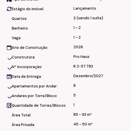
Áreas de lazer:
Lançamento
Estágio do Imóvel:
• Espaço Academia
2 (sendo 1 suíte)
Quartos:
• Piscina
• Salão de Festas
1 ~ 2
Banheiro:
• Coworking
1 ~ 2
Vaga:
• Petland
2026
Ano de Construção:
Segurança e infraestrutura:
Pro Haus
Construtora:
R.2-57.783
Nº Incorporação:
• 1 Elevador
• Medidores individuais de água
Dezembro/2027
Data de Entrega:
8
Apartamentos por Andar:
Localização e facilidades:
5
Andares por Torre/Bloco:
• Próximo a Pizzaria Formaggio e Mercado Albino.
1
Quantidade de Torres/Blocos:
85 ~ 93 m²
Conclusão de obras:
Área Total:
45 ~ 50 m²
Área Privada:
• Dezembro/2027