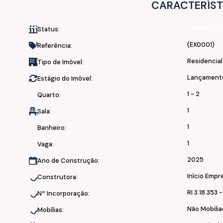
CARACTERÍST
Status:
ENTREGA F
(EX0001)
Referência:
Residencia
Tipo de Imóvel:
Lançament
Estágio do Imóvel:
1 ~ 2
Quarto:
1
Sala:
1
Banheiro:
1
Vaga:
2025
Ano de Construção:
Início Emp
Construtora:
RI 3.18.353 
Nº Incorporação:
Não Mobili
Mobílias: