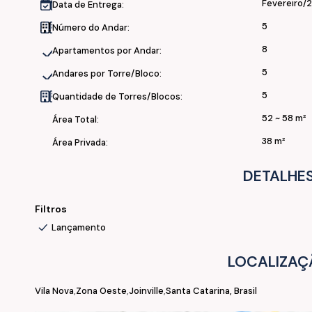
Fevereiro/
Data de Entrega:
5
Número do Andar:
8
Apartamentos por Andar:
5
Andares por Torre/Bloco:
5
Quantidade de Torres/Blocos:
52 ~ 58 m²
Área Total:
38 m²
Área Privada:
DETALHES
Filtros
Lançamento
LOCALIZAÇ
Vila Nova
Zona Oeste
Joinville
Santa Catarina, Brasil