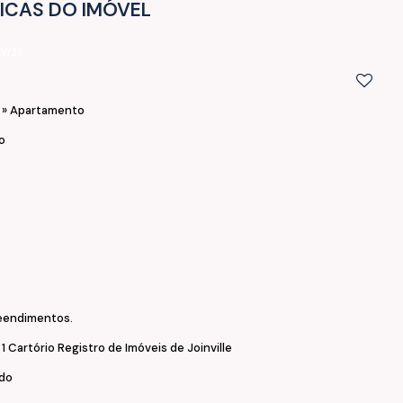
ICAS DO IMÓVEL
EV/28
l
»
Apartamento
o
reendimentos.
- 1 Cartório Registro de Imóveis de Joinville
ado