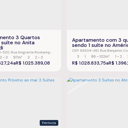
mento 3 Quartos
Apartamento com 3 qu
 suíte no Anita
sendo 1 suíte no Améri
di
CEP: 89204-361
,
Rua Benjamin Co
3-520
,
Rua Imigrante Roskamp
,
América
,
Joinville
,
Santa Catarina
aldi
,
Joinville
,
Santa Catarina
,
3
1
86 ~ 102m²
1 ~ 2
2 ~ 3
97m²
2
2 ~ 3
1859m²
627,24
R$
1.025.389,08
R$
1.028.833,75
R$
1.396.
8
ENTREGA FEV/27
Permuta