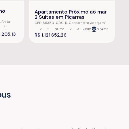
no
Apartamento Próximo ao mar
2 Suítes em Piçarras
,
Anita
CEP: 88380-000
,
R. Conselheiro Joaquim
a
,
Brasil
Pinto Ferreira
,
Centro
,
Balneário Piçarras
,
4
2
2
80m²
2
3
215m
574m²
Santa Catarina
,
Brasil
.205,13
R$
1.121.652,26
eus