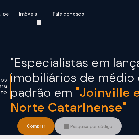
uipe
Imóveis
Fale conosco
"Especialistas em lan
imobiliários de médio 
aos
ara
padrão em
"Joinville 
nto
Norte Catarinense"
Comprar
Pesquisa por código