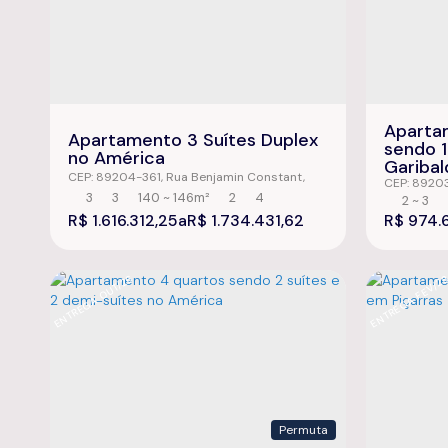
Aparta
Apartamento 3 Suítes Duplex
sendo 1
no América
Garibal
CEP: 89204-361
,
Rua Benjamin Constant
,
CEP: 8920
América
,
Joinville
,
Santa Catarina
,
Brasil
3
3
140 ~ 146m²
2
4
Anita Garib
2 ~ 3
Brasil
1859m²
R$
1.616.312,25
R$
1.734.431,62
R$
843m²
974.
ENTREGA OUT/26
ENTREGA FEV/2
Permuta