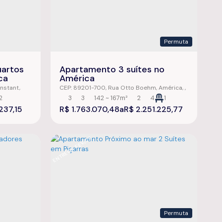
Permuta
artos
Apartamento 3 suítes no
ca
América
nstant
,
CEP: 89201-700
,
Rua Otto Boehm
,
América
,
,
Brasil
Joinville
,
Santa Catarina
,
Brasil
2
3
3
142 ~ 167m²
2
4
1
2237m²
237,15
R$
1.763.070,48
R$
2.251.225,77
ENTREGA FEV/28
Permuta