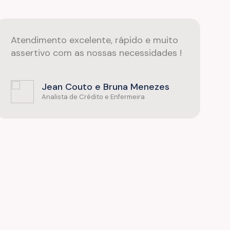
Atendimento excelente, rápido e muito
U
assertivo com as nossas necessidades !
E
f
S
Jean Couto e Bruna Menezes
R
Analista de Crédito e Enfermeira
n
U
t
S
p
f