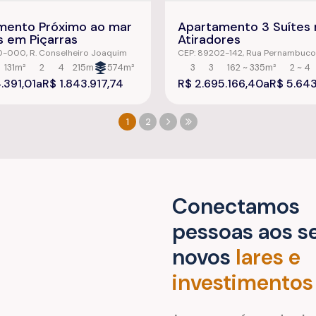
mento Próximo ao mar
Apartamento 3 Suítes 
s em Piçarras
Atiradores
80-000
,
R. Conselheiro Joaquim
CEP: 89202-142
,
Rua Pernambuco
ira
,
Centro
,
Balneário Piçarras
,
Garibaldi
,
Joinville
,
Santa Catarin
131m²
2
4
215m
574m²
3
3
162 ~ 335m²
2 ~ 4
rina
,
Brasil
2500m²
.391,01
R$
1.843.917,74
R$
2.695.166,40
R$
5.643
1
2
Conectamos
pessoas aos s
novos
lares e
investimentos