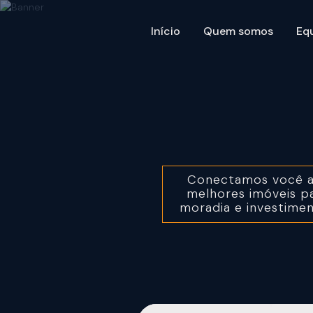
Início
Quem somos
Eq
Conectamos você 
melhores imóveis p
moradia
e investime