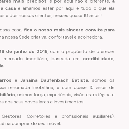
gares mais precisos
, e por aqui não é diferente,
a
sa casa
e amamos estar por aqui e tudo o que ela
as e dos nossos clientes, nesses quase 10 anos !
nossa casa,
fica o nosso mais sincero convite para
na nossa Sede criativa, confortável e acolhedora.
26 de junho de 2016
, com o propósito de oferecer
o mercado imobiliário, baseada em
credibilidade,
ia
.
arros
e
Janaina Daufenbach Batista
, somos os
ssa renomada Imobiliária, e com quase 15 anos de
iliário
, unimos força, experiência, visão estratégica e
s aos seus novos lares e investimentos.
stores, Corretores e profissionais auxiliares),
cê na comprar do seu imóvel.