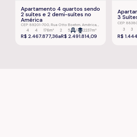
Apartamento 4 quartos sendo
Aparta
2 suítes e 2 demi-suítes no
3 Suíte
América
CEP: 883
CEP: 89201-700
,
Rua Otto Boehm
,
América
,
Pinto Ferre
Joinville
,
Santa Catarina
,
Brasil
3
3
4
4
176m²
2
5
1
2237m²
Santa Cata
R$
2.467.877,36
R$
2.491.814,09
R$
1.444