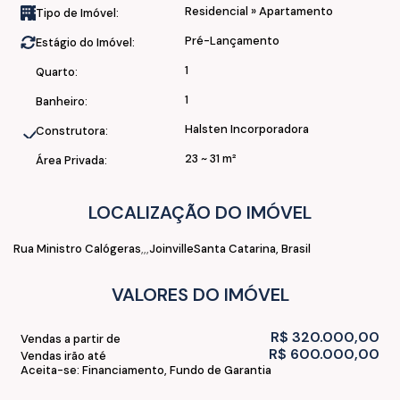
Residencial
»
Apartamento
Tipo de Imóvel:
Lazer Completo equipado e decorado localizado no 9 andar:
Pré-Lançamento
Estágio do Imóvel:
• Academia
1
Quarto:
• Coworking
• Sala de Jogos
1
Banheiro:
• Lounge + Kids
Halsten Incorporadora
Construtora:
• 2 Salão Gourmet
23 ~ 31 m²
Área Privada:
• Mercado
• Lavanderia
• Piscina + lounge
LOCALIZAÇÃO DO IMÓVEL
Segurança e infraestrutura:
Rua Ministro Calógeras
Joinville
Santa Catarina, Brasil
• Elevadores
VALORES DO IMÓVEL
• Salas Comerciais
R$
320.000,00
Vendas a partir de
Localização e facilidades:
R$
600.000,00
Vendas irão até
Aceita-se: Financiamento, Fundo de Garantia
• Em frente da entrada principal do Batalhão.