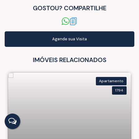
GOSTOU? COMPARTILHE
Conclusão de obras:
• Janeiro/2031
💰 Oportunidade imperdível !
📞 Ficou interessado(a)? Fale com a nossa Equipe, agende uma visita
IMÓVEIS RELACIONADOS
e surpreenda-se !
Apartamento
1794