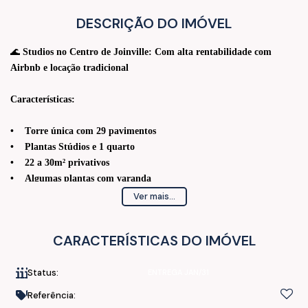
DESCRIÇÃO DO IMÓVEL
🌊
Studios no Centro de Joinville: Com alta rentabilidade com
Airbnb e locação tradicional
Características:
• Torre única com 29 pavimentos
• Plantas Stúdios e 1 quarto
• 22 a 30m² privativos
• Algumas plantas com varanda
• Estacionamento rotativo
Ver mais...
Acabamento:
CARACTERÍSTICAS DO IMÓVEL
• Piso Porcelanato
Status:
ENTREGA JAN/31
• Teto todo em Gesso
• Fechadura Eletrônica
Referência: