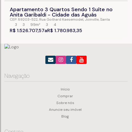
Apartamento 3 Quartos Sendo 1 Suíte no
Anita Garibaldi - Cidade das Aguás
CEP: 89203-522
,
Rua Gothard Kaesemodel
,
Joinville
,
Santa
Catarina
,
Brasil
3
3
99m²
3
4
R$
1.526.707,57
R$
1.780.983,35
Navegação
Início
Comprar
Sobre nós
Anuncie seu imóvel
Blog
Contato