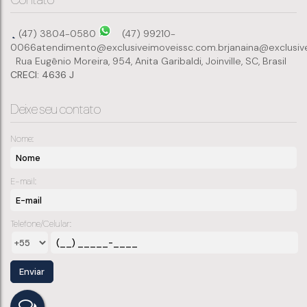
(47) 3804-0580
(47) 99210-
0066
atendimento@exclusiveimoveissc.com.br
janaina@exclusiv
Rua Eugênio Moreira
,
954
,
Anita Garibaldi
,
Joinville
,
SC
,
Brasil
CRECI: 4636 J
Deixe seu contato
Nome:
E-mail:
Telefone/Celular: