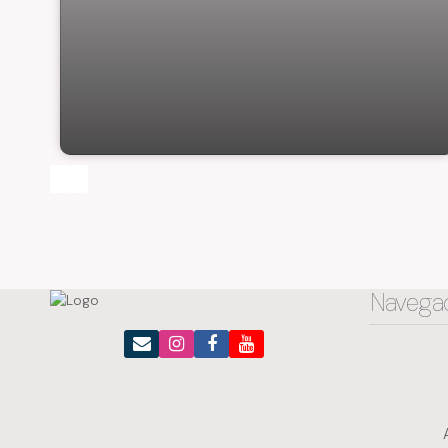
Apartamento 3 quartos sendo 1 Suíte no
Anita Garibaldi
Navega