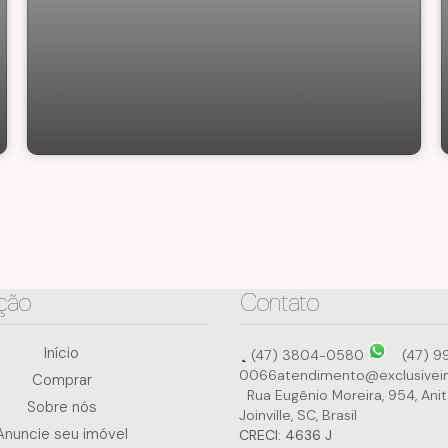
Apartamento 3 suítes no Anita Garibaldi
ção
Contato
Início
(47) 3804-0580
(47) 9
0066
atendimento@exclusivei
Comprar
Rua Eugênio Moreira
,
954
,
Anit
Sobre nós
Joinville
,
SC
,
Brasil
Anuncie seu imóvel
CRECI: 4636 J