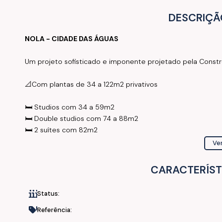
DESCRIÇÃ
NOLA - CIDADE DAS ÁGUAS
Um projeto sofisticado e imponente projetado pela Constru
📐Com plantas de 34 a 122m2 privativos
🛏️ Studios com 34 a 59m2
🛏️ Double studios com 74 a 88m2
🛏️ 2 suítes com 82m2
🛏️ 1 suíte + 1 quarto com 77m2
Ver
🛏️ 1 suíte + 2 quartos com 99m2
🛏️ 3 suítes com 122m2
CARACTERÍST
🛏️ Duplex com 1 suíte 67m2
Status:
🏊‍♂️🌿🏐 Área de lazer completa com:
Salão Gourmet
Referência:
- Salão de Festas