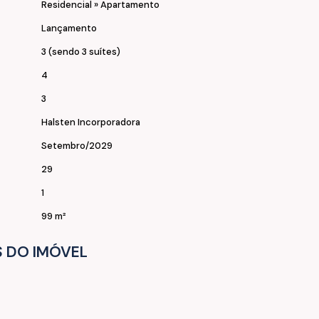
Residencial
»
Apartamento
Lançamento
3 (sendo 3 suítes)
4
3
Halsten Incorporadora
Setembro/2029
29
1
99 m²
 um tour incrível no futuro Cidade das Águas !
 DO IMÓVEL