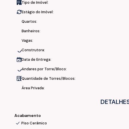
Tipo de Imóvel:
- Salão de Festas Externo
Estágio do Imóvel:
- Piscina Externa
- Piscina Interna Aquecida
Quartos:
- Sauna
Banheiros:
- Lounge
- Sala Gamer
Vagas:
- Coworking
Construtora:
- Playground
- Brinquedoteca
Data de Entrega:
- Mini Quadra
Andares por Torre/Bloco:
- Quadra de Beach Tênis
Quantidade de Torres/Blocos:
- Quiosque
- Passeio
Área Privada:
🌿 Tudo isso e muito mais aguardado você a sua família para
DETALHES
Acabamento
Piso Cerâmico