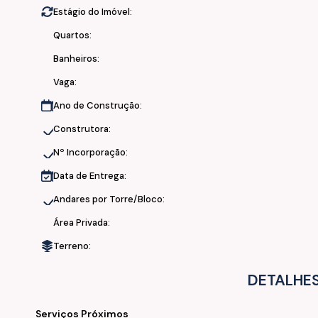
Estágio do Imóvel:
• Bairro tranquilo e seguro
• Próximo ao Supermercado Hipermais e Academia World 
Quartos:
Banheiros:
Conclusão Obras:
Vaga:
• Setembro/2025
Ano de Construção:
Construtora:
💰
Oportunidade imperdível!
Nº Incorporação:
📞
Ficou interessado(a)? Fale com a nossa Equipe, agen
Data de Entrega:
Andares por Torre/Bloco:
Área Privada:
Terreno:
DETALHES
Serviços Próximos