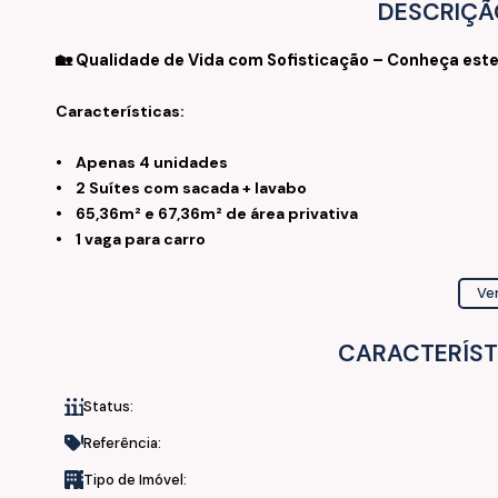
DESCRIÇÃ
🏡 Qualidade de Vida com Sofisticação – Conheça est
Características:
•
Apenas 4 unidades
•
2 Suítes com sacada + lavabo
•
65,36m² e 67,36m²
de área privativa
•
1 vaga para carro
Acabamento:
Ver
•
Piso Porcelanato
CARACTERÍST
• Rebaixo em Gesso
• Porta Laqueada
Status:
• Áreas bem ventiladas
Referência:
Localização e facilidades:
Tipo de Imóvel: