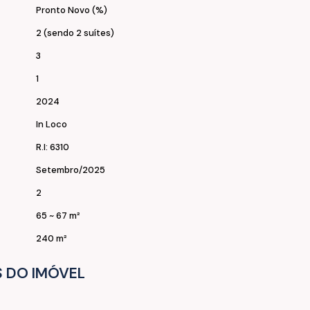
Pronto Novo (%)
Fitness.
2 (sendo 2 suítes)
3
1
2024
In Loco
R.I: 6310
de uma visita e surpreenda-se !
Setembro/2025
2
65 ~ 67 m²
240 m²
 DO IMÓVEL