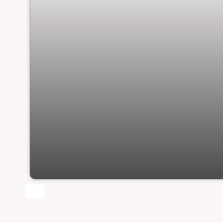
Geminado 2 suítes no Comasa do Boa
Vista