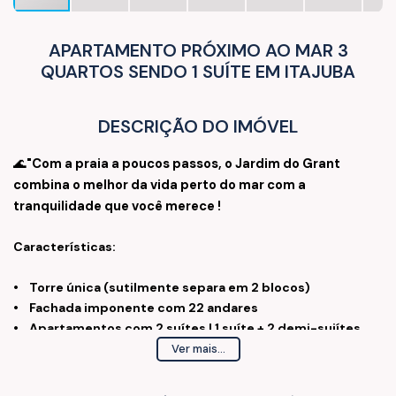
APARTAMENTO PRÓXIMO AO MAR 3
QUARTOS SENDO 1 SUÍTE EM ITAJUBA
DESCRIÇÃO DO IMÓVEL
🌊
"Com a praia a poucos passos, o Jardim do Grant
combina o melhor da vida perto do mar com a
tranquilidade que você merece !
Características:
• Torre única (sutilmente separa em 2 blocos)
• Fachada imponente com 22 andares
• Apartamentos com 2 suítes | 1 suíte + 2 demi-suiítes
• 86,85m² a 102,85m² de área privativa
Ver mais...
• Sacada com churrasqueira
• 1 e 2 vagas de garagem