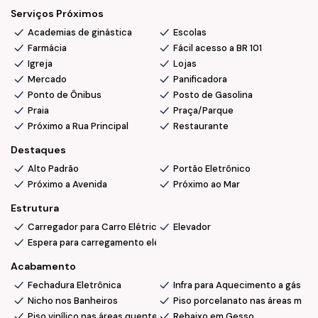
ambiente
Serviços Próximos
• Aquecimento solar placas com gerador para áreas
Academias de ginástica
Escolas
comuns
Farmácia
Fácil acesso a BR 101
• 6 Salas comerciais
Igreja
Lojas
Mercado
Panificadora
Ponto de Ônibus
Posto de Gasolina
Localização e facilidades:
Praia
Praça/Parque
Próximo a Rua Principal
Restaurante
Destaques
• Próximo ao Babico Pastelaria, a 250 mts do mar e fácil
Alto Padrão
Portão Eletrônico
acesso a vários comércios locais e BR 101.
Próximo a Avenida
Próximo ao Mar
Conclusão de obras:
Estrutura
Carregador para Carro Elétrico
Elevador
• Novembro/2027
Espera para carregamento elétrico de carros
Acabamento
Fechadura Eletrônica
Infra para Aquecimento a gás e
💰 Oportunidade imperdível !
Nicho nos Banheiros
Piso porcelanato nas áreas molh
📞 Ficou interessado(a)? Fale com a nossa Equipe, agende
Piso vinílico nas áreas quentes
Rebaixo em Gesso