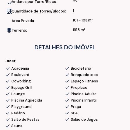
• Sala de Jogos
22
Andares por Torre/Bloco:
• Espaço Fitness
1
Quantidade de Torres/Blocos:
• Lounge
101 ~ 103 m²
Área Privada:
• Coworking
• Brinquedoteca
1158 m²
Terreno:
• Playground
• Sauna Seca
DETALHES DO IMÓVEL
• Praça
• Fireplace
Lazer
• Lounge + Redário
• Bicicletário
Academia
Bicicletário
Boulevard
Brinquedoteca
Segurança e infraestrutura:
Coworking
Espaço Fitness
Espaço Grill
Fireplace
Lounge
Piscina Adulto
• 1 Subsolo + térreo + G1 + G2 + Área de Lazer + 18 andares
Piscina Aquecida
Piscina Infantil
de aptos
Playground
Praça
• 2 Elevadores de alta performance
Redário
SPA
• Estação de recarga para veículos elétricos Infra pronta em
Salão de Festas
Salão de Jogos
cada vaga
Sauna
• Áreas de lazer equipadas, climatizadas e com som