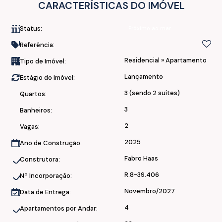
CARACTERÍSTICAS DO IMÓVEL
Acabamento:
Status:
Próximo ao mar
• Laje protendida (com melhor acústica, facilita alterações
Referência:
internas, menos pilar)
Residencial
»
Apartamento
Tipo de Imóvel:
• Piso vinílico ou laminado vinílico
• Parede dupla entre apartamentos
Lançamento
Estágio do Imóvel:
• Teto rebaixado em gesso
3 (sendo 2 suítes)
Quartos:
• Nichos nos banheiros
3
• Sistema de aquecimento a gás
Banheiros:
• Infra para Splits em todos os cômodos
2
Vagas:
• Fechadura Eletrônica
2025
Ano de Construção:
• Porta principal laqueada
Fabro Haas
Construtora:
Áreas de lazer:
R.8-39.406
Nº Incorporação:
• Piscina Adulto e Infantil aquecida + Spa
Novembro/2027
Data de Entrega:
• Grill Piscina
4
Apartamentos por Andar:
• Salão de Festas