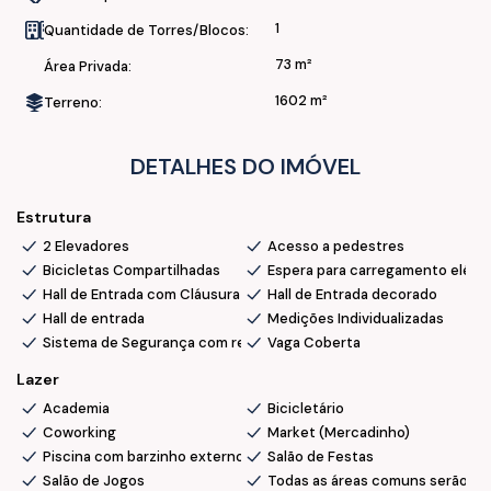
• Sala de Jogos
1
Quantidade de Torres/Blocos:
• Coworking
73 m²
• Bicicletário
Área Privada:
• Bikes compartilhadas
1602 m²
Terreno:
• Oficina compartilhadas
• Mini Market
DETALHES DO IMÓVEL
• Áreas de Lazer equipadas, decoradas e climatizadas
Estrutura
Segurança e infraestrutura:
2 Elevadores
Acesso a pedestres
• 2 Elevadores
Bicicletas Compartilhadas
Espera para carregamento elétri
• Hall de entrada com acesso com clausura
Hall de Entrada com Cláusura
Hall de Entrada decorado
• Segurança com reconhecimento facial
Hall de entrada
Medições Individualizadas
Sistema de Segurança com reconhecimento facial
Vaga Coberta
• 2 Acessos de pedestres
• 2 Acessos de garagem
Lazer
• Oficina compartilhada (ferramentas de uso comum)
Academia
Bicicletário
• Espera para carregamento elétrico de carros
Coworking
Market (Mercadinho)
Piscina com barzinho externo
Salão de Festas
Localização e facilidades:
Salão de Jogos
Todas as áreas comuns serão en