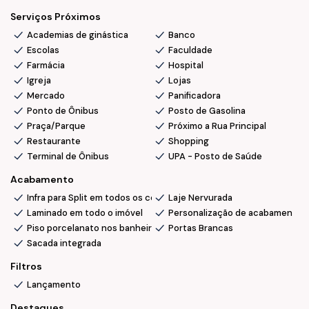
Serviços Próximos
• Localizado na lateral da Rua Tenente Antônio João e
Academias de ginástica
Banco
Terminal Norte.
Escolas
Faculdade
Farmácia
Hospital
Igreja
Lojas
Conclusão de obras:
Mercado
Panificadora
Ponto de Ônibus
Posto de Gasolina
• Novembro/2028
Praça/Parque
Próximo a Rua Principal
Restaurante
Shopping
Terminal de Ônibus
UPA - Posto de Saúde
💰 Oportunidade imperdível !
📞 Ficou interessado(a)? Fale com a nossa Equipe, agende
Acabamento
uma visita e surpreenda-se !
Infra para Split em todos os cômodos
Laje Nervurada
Laminado em todo o imóvel
Personalização de acabamentos 
Piso porcelanato nos banheiros
Portas Brancas
Sacada integrada
Filtros
Lançamento
Destaques