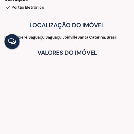
Portão Eletrônico
LOCALIZAÇÃO DO IMÓVEL
Rua Xanxerê
Saguaçu
Saguaçu
Joinville
Santa Catarina, Brasil
VALORES DO IMÓVEL
R$
580.000,00
Vendas a partir de
R$
703.340,00
Vendas irão até
Aceita-se: Financiamento, Fundo de Garantia
GOSTOU? COMPARTILHE