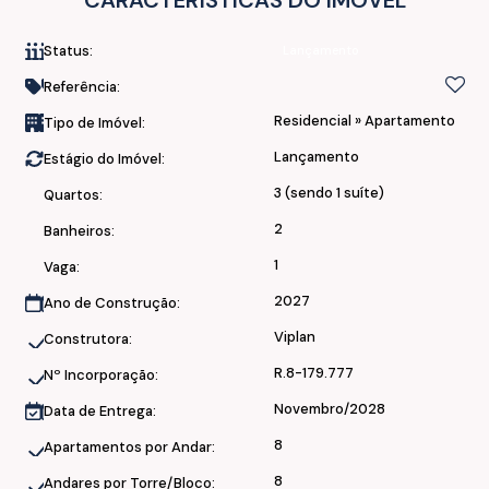
CARACTERÍSTICAS DO IMÓVEL
• 1 Vaga para Carro
Status:
Lançamento
Acabamentos:
Referência:
• Laje nervurada e alvenaria convencional (permitindo
Residencial
»
Apartamento
Tipo de Imóvel:
alterações)
• Piso laminado resistente a água em todo o apartamento
Lançamento
Estágio do Imóvel:
• Piso Porcelanato nos banheiros
3 (sendo 1 suíte)
Quartos:
• Rebaixo de gesso em todo o apartamento
• Portas brancas com borracha de vedação acústica
2
Banheiros:
• Paredes com bloco acústico entre apartamentos
1
Vaga:
• Possibilidade para fogão ilha
2027
Ano de Construção:
• Preparação para Split's em todos os cômodos
• Personalização de acabamentos
Viplan
Construtora:
R.8-179.777
Nº Incorporação:
Áreas de lazer:
Novembro/2028
Data de Entrega:
• Piscina com barzinho externo
8
Apartamentos por Andar:
• Academia
• Salão de Festas
8
Andares por Torre/Bloco: