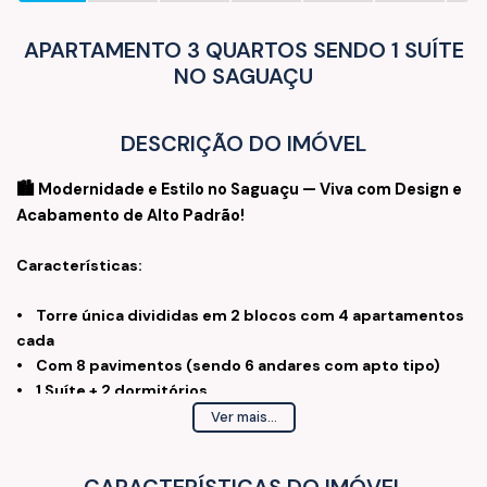
APARTAMENTO 3 QUARTOS SENDO 1 SUÍTE
NO SAGUAÇU
DESCRIÇÃO DO IMÓVEL
🏙️ Modernidade e Estilo no Saguaçu — Viva com Design e
Acabamento de Alto Padrão!
Características:
• Torre única divididas em 2 blocos com 4 apartamentos
cada
• Com 8 pavimentos (sendo 6 andares com apto tipo)
• 1 Suíte + 2 dormitórios
• 61m², 72m² e 73m² de área privativa
Ver mais...
• Sacada integrada com janela ampla
• Churrasqueira a carvão com exaustão