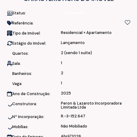
pia
• Até 2 vagas semicobertas
Status:
Lançamento
Acabamento:
Referência:
Residencial
»
Apartamento
Tipo de Imóvel:
• Piso Porcelanato e Vinílico
Lançamento
Estágio do Imóvel:
• Portas Laqueadas
• Infra pronta para Split com cobres na sala e dormitórios
2 (sendo 1 suíte)
Quartos:
1
Sala:
Áreas de Lazer:
2
Banheiros:
• Salão de Festas
1
Vaga:
• Bicicletário
2025
Ano de Construção:
Segurança e Infraestrutura:
Peron & Lazaroto Incorporadora
Construtora:
Limitada Ltda
• Guarita
R.-3-152.647
Nº Incorporação:
• Acesso por Tag
Não Mobiliado
Mobílias:
• 1 Elevador
• 1 vaga para pessoas com necessidades especiais
Abril/2026
Data de Entrega: