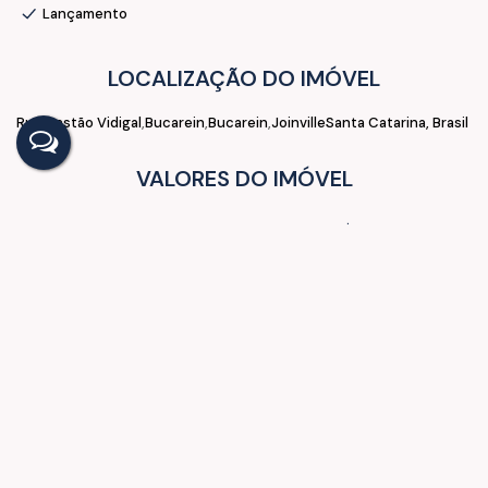
Lançamento
LOCALIZAÇÃO DO IMÓVEL
Rua Gastão Vidigal
Bucarein
Bucarein
Joinville
Santa Catarina, Brasil
VALORES DO IMÓVEL
R$
389.900,00
Vendas a partir de
R$
425.900,00
Vendas irão até
Aceita-se: Financiamento, Fundo de Garantia
GOSTOU? COMPARTILHE