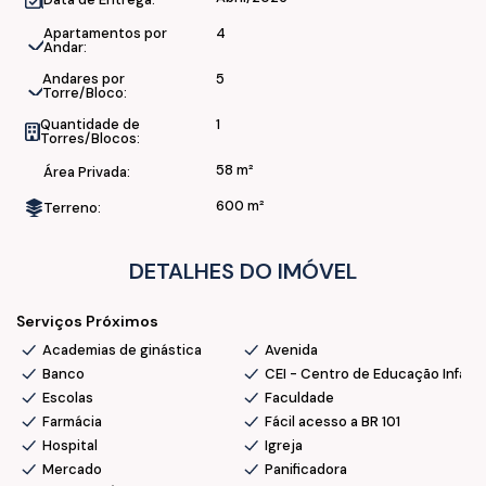
Apartamentos por
4
Localização e facilidades:
Andar:
Andares por
5
• Próximo a Arena Joinville, Academia Uplay e Havan
Torre/Bloco:
Quantidade de
1
Torres/Blocos:
Conclusão Obras:
58 m²
Área Privada:
• Abril/2026
600 m²
Terreno:
💰 Oportunidade imperdível
DETALHES DO IMÓVEL
📞 Ficou interessado(a) ? Fale com a nossa equipe, agende
uma visita e surpreenda-se !
Serviços Próximos
Academias de ginástica
Avenida
Banco
CEI - Centro de Educação Infanti
Escolas
Faculdade
Farmácia
Fácil acesso a BR 101
Hospital
Igreja
Mercado
Panificadora