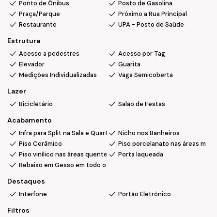
Ponto de Ônibus
Posto de Gasolina
Praça/Parque
Próximo a Rua Principal
Restaurante
UPA - Posto de Saúde
Estrutura
Acesso a pedestres
Acesso por Tag
Elevador
Guarita
Medições Individualizadas
Vaga Semicoberta
Lazer
Bicicletário
Salão de Festas
Acabamento
Infra para Split na Sala e Quarto Casal
Nicho nos Banheiros
Piso Cerâmico
Piso porcelanato nas áreas molh
Piso vinílico nas áreas quentes
Porta laqueada
Rebaixo em Gesso em todo o apartamento
Destaques
Interfone
Portão Eletrônico
Filtros