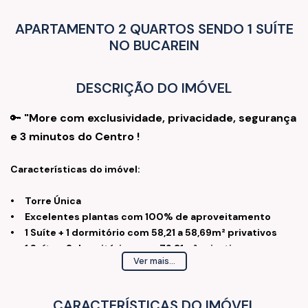
APARTAMENTO 2 QUARTOS SENDO 1 SUÍTE
NO BUCAREIN
DESCRIÇÃO DO IMÓVEL
🔑
"More com exclusividade, privacidade, segurança
e 3 minutos do Centro !
Características do imóvel:
• Torre Única
• Excelentes plantas com 100% de aproveitamento
• 1 Suíte + 1 dormitório com 58,21 a 58,69m² privativos
• 1 Suíte + 2 dormitórios com 79,31m² privativos
Ver mais...
• 1 Suíte + 2 dormitórios com 92,98m² privativos -
Giardino
• Sacada com Churrasqueira com ponto hidráulico para
CARACTERÍSTICAS DO IMÓVEL