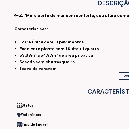
DESCRIÇÃ
🔑
''
More perto do mar com conforto, estrutura comple
🌊
Características:
• Torre Única com
13 pavimentos
• Excelente planta com
1 Suíte + 1 quarto
• 53,33m² a 54,87m² de área privativa
• Sacada com churrasqueira
• 1 v
aga de garagem
Ver
Acabamento:
CARACTERÍST
•
Piso -
•
Status:
•
Infra para Split na sala e dormitórios
Referência:
Áreas de lazer:
Tipo de Imóvel: