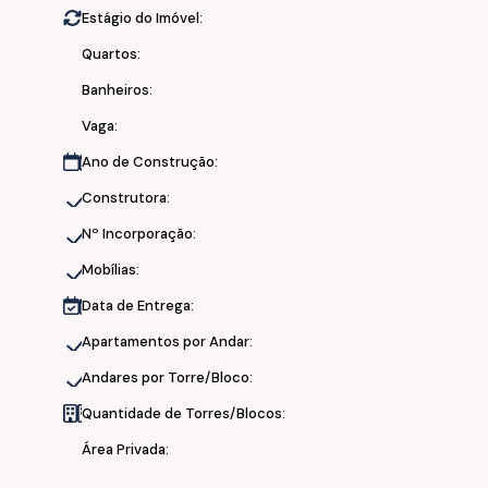
Estágio do Imóvel:
•
Piscina adulto
•
Piscina Infantil
Quartos:
•
Salão de Festas
Banheiros:
•
Salão
Gourmet
•
Academia
Vaga:
•
Academia
Ano de Construção:
•
Brinquedoteca e Jogos
•
Playground
Construtora:
Nº Incorporação:
Segurança e infraestrutura:
Mobílias:
•
2 elevadores
Data de Entrega:
• Hall
Apartamentos por Andar:
• Áreas de lazer equipadas e decoradas
Andares por Torre/Bloco:
Localização e facilidades:
Quantidade de Torres/Blocos:
• Próximo ao início do Novo Parque Linear, divida entre Itaju
Área Privada: