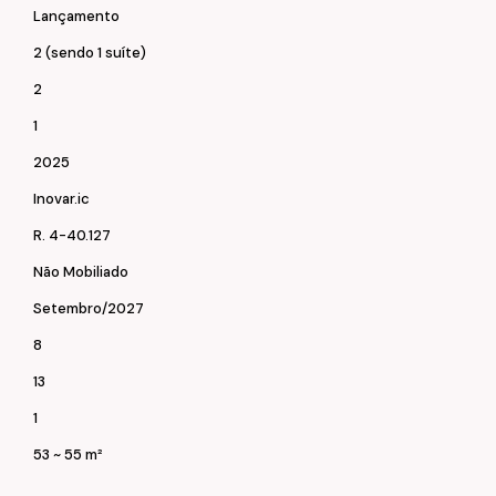
Lançamento
2 (sendo 1 suíte)
2
1
2025
Inovar.ic
R. 4-40.127
Não Mobiliado
Setembro/2027
8
13
1
ba e Balneário Piçarras e Br 101.
53 ~ 55 m²