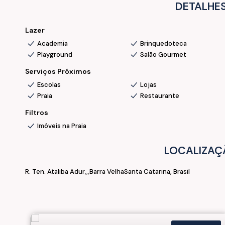
DETALHES
Conclusão de obras:
• Setembro/2027
Lazer
Academia
Brinquedoteca
💰 Oportunidade imperdível !
Playground
Salão Gourmet
📞 Ficou interessado(a)? Fale com a nossa Equipe, agend
Serviços Próximos
Escolas
Lojas
Praia
Restaurante
Filtros
Imóveis na Praia
LOCALIZAÇ
R. Ten. Ataliba Adur
Barra Velha
Santa Catarina, Brasil