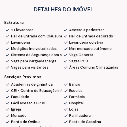
• 9 Vagas para visitantes
• 1 Vaga para carga e descarga
DETALHES DO IMÓVEL
• Medição luz e gás individualizadas
• Áreas de lazer equipadas e decoradas
Estrutura
2 Elevadores
Acesso a pedestres
Localização e facilidades:
Hall de Entrada com Cláusura
Hall de Entrada decorado
Lavanderia
Lavanderia coletiva
• Bairro tranquilo e seguro, em crescimento e super
Medições Individualizadas
Mini mercado autônomo
valorizado
Sistema de Segurança com reconhecimento facial
Vaga Coberta
• A poucos metros da Panificadora Anita, em frente a
Vaga para carga/descarga
Vagas PCD
Academia Corporea e próximo ao Centro e Batalhão.
Vagas para visitantes
Áreas Comuns Climatizadas
Serviços Próximos
Academias de ginástica
Banco
💰
Oportunidade imperdível!
Um imóvel que une conforto
CEI - Centro de Educação Infantil
Escolas
e praticidade.
Faculdade
Farmácia
📞Tem interesse?
Fale conosco e agende a sua visita para
Fácil acesso a BR 101
Hospital
conhecer esse imóvel e se encantar.
Igreja
Lojas
Mercado
Panificadora
Ponto de Ônibus
Posto de Gasolina