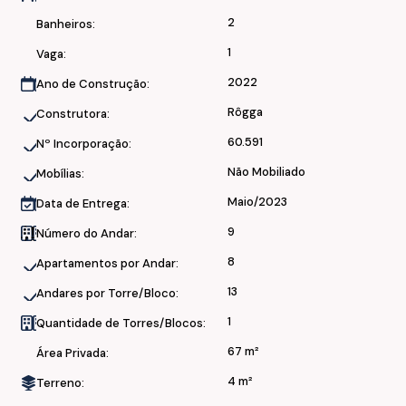
Áreas de lazer:
2
Banheiros:
1
• Piscina adulto e infantil
Vaga:
• Salão de Festas Gourmet
2022
Ano de Construção:
• Salão de Festas com Churrasqueira
Rôgga
Construtora:
• Quiosque com Churrasqueira
• Playground
60.591
Nº Incorporação:
• Praça de Convívio
Não Mobiliado
Mobílias:
• Quadra de Areia
• Bicicletário
Maio/2023
Data de Entrega:
• Market (mercadinho)
9
Número do Andar:
• Horta Compartilhada
• Espaço Pet
8
Apartamentos por Andar:
13
Andares por Torre/Bloco:
Segurança e Infraestrutura:
1
Quantidade de Torres/Blocos:
• Portaria com eclusa
67 m²
Área Privada:
• Acessos por reconhecimento facial
4 m²
Terreno:
• Câmeras de segurança