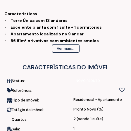
Características
•
Torre Única com 13 andares
•
Excelente planta com 1 suíte + 1 dormitórios
•
Apartamento localizado no 9 andar
•
66,61m² privativos com ambientes amplos
•
Sacada com Churrasqueira a carvão
Ver mais...
• 1
vaga de garagem coberta
CARACTERÍSTICAS DO IMÓVEL
O que fica no Imóvel:
• Ficarão todos os móveis planejados
Status:
NOVO PRONTO
Referência:
Acabamento:
Residencial
»
Apartamento
Tipo de Imóvel:
• Piso Laminado em todo apartamento
Pronto Novo (%)
Estágio do Imóvel:
• Portas brancas
2 (sendo 1 suíte)
Quartos:
• Esquadrias de alumínio preta
1
Sala: