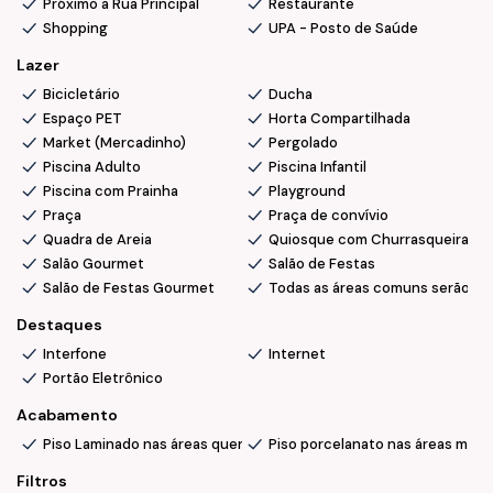
Próximo a Rua Principal
Restaurante
Shopping
UPA - Posto de Saúde
Lazer
Bicicletário
Ducha
Espaço PET
Horta Compartilhada
Market (Mercadinho)
Pergolado
Piscina Adulto
Piscina Infantil
Piscina com Prainha
Playground
Praça
Praça de convívio
Quadra de Areia
Quiosque com Churrasqueira
Salão Gourmet
Salão de Festas
Salão de Festas Gourmet
Todas as áreas comuns serão en
Destaques
Interfone
Internet
Portão Eletrônico
Acabamento
Piso Laminado nas áreas quentes
Piso porcelanato nas áreas molh
Filtros