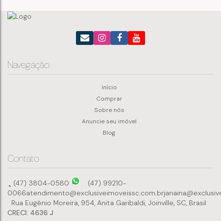
Navegação
Início
Comprar
Sobre nós
Anuncie seu imóvel
Blog
Contato
(47) 3804-0580
(47) 99210-
0066
atendimento@exclusiveimoveissc.com.br
janaina@exclusiv
Rua Eugênio Moreira
,
954
,
Anita Garibaldi
,
Joinville
,
SC
,
Brasil
CRECI: 4636 J