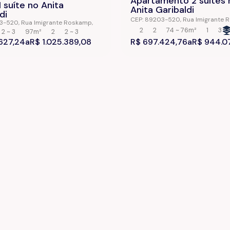
Apartamento 2 suítes 
 suíte no Anita
Anita Garibaldi
di
CEP: 89203-520
,
Rua Imigrante 
03-520
,
Rua Imigrante Roskamp
,
Anita Garibaldi
,
Joinville
,
Santa C
baldi
,
Joinville
,
Santa Catarina
,
2
2
74 ~ 76m²
1
3
2 ~ 3
97m²
2
2 ~ 3
Brasil
627,24
R$
1.025.389,08
R$
697.424,76
R$
944.0