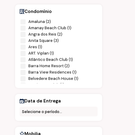
Condomínio
Amaluna (2)
Amanay Beach Club (1)
Angra dos Reis (2)
Anita Square (3)
Ares (1)
ART. Viplan (1)
Atlântico Beach Club (1)
Barra Home Resort (2)
Barra View Residences (1)
Belvedere Beach House (1)
Bersi Home Club (1)
Blue One (1)
Bremmen 120 (1)
Data de Entrega
Casa no Floresta (1)
Casa no Glória (1)
Casa no Saguaçu (1)
Celebra (2)
Cerro Beach Club (1)
Mobilia