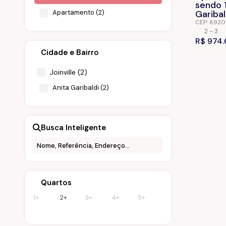
sendo 1
Apartamento (2)
Garibal
CEP: 892
Anita Gari
2 ~ 3
Brasil
R$
843m²
974.
Cidade e Bairro
Joinville (2)
Anita Garibaldi (2)
Busca Inteligente
Quartos
1+
2+
3+
4+
5+