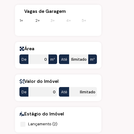
Vagas de Garagem
1+
2+
3+
4+
5+
Área
De
m²
Até
m²
Valor do Imóvel
De
Até
Estágio do Imóvel
Lançamento (2)