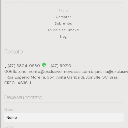
Início
Comprar
Sobre nós
Anuncie seu imóvel
Blog
Contato
(47) 3804-0580
(47) 99210-
0066
atendimento@exclusiveimoveissc.com.br
janaina@exclusiv
Rua Eugênio Moreira
,
954
,
Anita Garibaldi
,
Joinville
,
SC
,
Brasil
CRECI: 4636 J
Deixe seu contato
Nome:
E-mail: