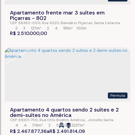
Apartamento frente mar 3 suítes em
Piçarras - 802
CEP: 88380-000
,
Rua 3020
,
Balneário Piçarras
,
Santa Catarina
,
Brasil
3
3
127m²
2
4
181m²
100m
R$
2.510.000,00
ENTREGA OUT/26
Permuta
Apartamento 4 quartos sendo 2 suítes e 2
demi-suítes no América
CEP: 89201-700
,
Rua Otto Boehm
,
América
,
Joinville
,
Santa
Catarina
,
Brasil
4
4
176m²
2
5
1
2237m²
R$
2.467.877,36
R$
2.491.814,09