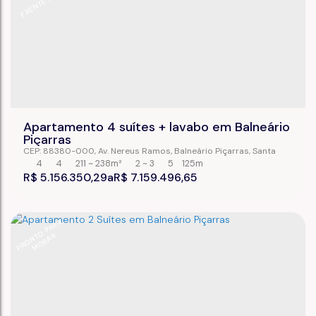
FRENTE MAR
Apartamento 4 suítes + lavabo em Balneário
Piçarras
CEP: 88380-000
,
Av. Nereus Ramos
,
Balneário Piçarras
,
Santa
Catarina
,
Brasil
4
4
211 ~ 238m²
2 ~ 3
5
125m
R$
5.156.350,29
R$
7.159.496,65
P
R
O
N
O
P
A
R
A
M
O
R
A
T
R