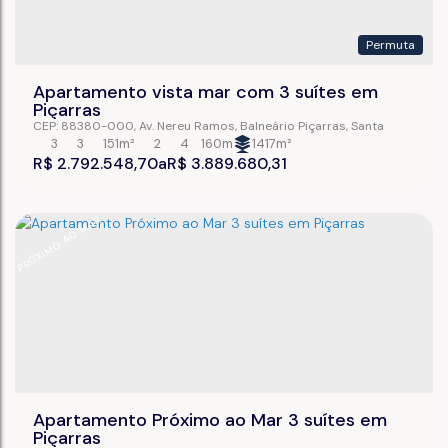
Permuta
Apartamento vista mar com 3 suítes em
Piçarras
CEP: 88380-000
,
Av. Nereu Ramos
,
Balneário Piçarras
,
Santa
Catarina
,
Brasil
3
3
151m²
2
4
160m
1417m²
R$
2.792.548,70
R$
3.889.680,31
PRÓXIMO AO MAR
Apartamento Próximo ao Mar 3 suítes em
Piçarras