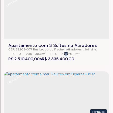
LANÇAMENTO
Apartamento com 3 Suítes no Atiradores
CEP: 89203-077
,
Rua Leopoldo Fischer
,
Atiradores
,
Joinville
,
Santa Catarina
,
Brasil
3
3
206 ~ 384m²
1 ~ 4
5
2910m²
R$
2.510.400,00
R$
3.335.400,00
FRENTE MAR
Permuta