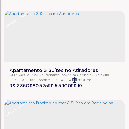
ENTREGA FEV/27
Apartamento 3 Suítes no Atiradores
CEP: 89202-142
,
Rua Pernambuco
,
Anita Garibaldi
,
Joinville
,
Santa Catarina
,
Brasil
3
3
162 ~ 335m²
2 ~ 4
4
2500m²
R$
2.350.980,52
R$
5.590.099,19
PRÓXIMO AO MAR