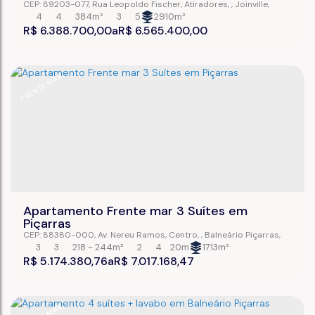
CEP: 89203-077
,
Rua Leopoldo Fischer
,
Atiradores
,
Joinville
,
Santa Catarina
,
Brasil
4
4
384m²
3
5
2910m²
R$
6.388.700,00
R$
6.565.400,00
FRENTE MAR
Apartamento Frente mar 3 Suítes em
Piçarras
CEP: 88380-000
,
Av. Nereu Ramos
,
Centro
,
Balneário Piçarras
,
Santa Catarina
,
Brasil
3
3
218 ~ 244m²
2
4
20m
1713m²
R$
5.174.380,76
R$
7.017.168,47