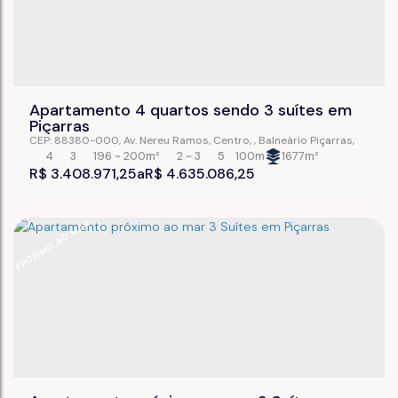
Apartamento 4 quartos sendo 3 suítes em
Piçarras
CEP: 88380-000
,
Av. Nereu Ramos
,
Centro
,
Balneário Piçarras
,
Santa Catarina
,
Brasil
4
3
196 ~ 200m²
2 ~ 3
5
100m
1677m²
R$
3.408.971,25
R$
4.635.086,25
PRÓXIMO AO MAR