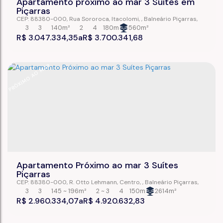
Apartamento próximo ao mar 3 Suítes em
Piçarras
CEP: 88380-000
,
Rua Sororoca
,
Itacolomi
,
Balneário Piçarras
,
Santa Catarina
,
Brasil
3
3
140m²
2
4
180m
560m²
R$
3.047.334,35
R$
3.700.341,68
PRÓXIMO AO MAR
Apartamento Próximo ao mar 3 Suítes
Piçarras
CEP: 88380-000
,
R. Otto Lehmann
,
Centro
,
Balneário Piçarras
,
Santa Catarina
,
Brasil
3
3
145 ~ 196m²
2 ~ 3
4
150m
2614m²
R$
2.960.334,07
R$
4.920.632,83