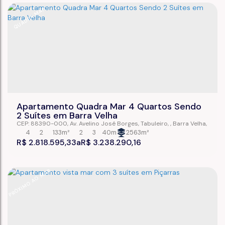
QUADRA MAR
Apartamento Quadra Mar 4 Quartos Sendo
2 Suítes em Barra Velha
CEP: 88390-000
,
Av. Avelino José Borges
,
Tabuleiro
,
Barra Velha
,
Santa Catarina
,
Brasil
4
2
133m²
2
3
40m
2563m²
R$
2.818.595,33
R$
3.238.290,16
PRÓXIMO AO MAR