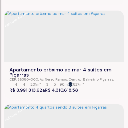
PRÓXIMO AO MAR
Apartamento próximo ao mar 4 suítes em
Piçarras
CEP: 88380-000
,
Av. Nereu Ramos
,
Centro
,
Balneário Piçarras
,
Santa Catarina
,
Brasil
4
4
201m²
3
5
90m
827m²
R$
3.991.313,62
R$
4.310.618,58
PRÓXIMO AO MAR