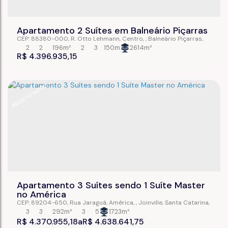
Apartamento 2 Suítes em Balneário Piçarras
CEP: 88380-000
,
R. Otto Lehmann
,
Centro
,
Balneário Piçarras
,
Santa Catarina
,
Brasil
2
2
196m²
2
3
150m
2614m²
R$
4.396.935,15
PRONTO NOVO
Apartamento 3 Suítes sendo 1 Suíte Master
no América
CEP: 89204-650
,
Rua Jaraguá
,
América
,
Joinville
,
Santa Catarina
,
Brasil
3
3
292m²
3
5
1723m²
R$
4.370.955,18
R$
4.638.641,75