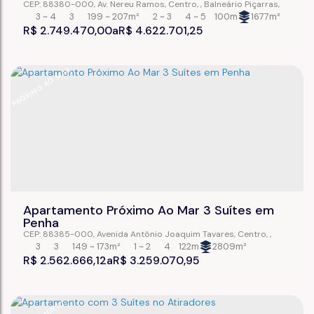
CEP: 88380-000
,
Av. Nereu Ramos
,
Centro
,
Balneário Piçarras
,
Santa Catarina
,
Brasil
3 ~ 4
3
199 ~ 207m²
2 ~ 3
4 ~ 5
100m
1677m²
R$
2.749.470,00
R$
4.622.701,25
PRÓXIMO AO MAR
Apartamento Próximo Ao Mar 3 Suítes em
Penha
CEP: 88385-000
,
Avenida Antônio Joaquim Tavares
,
Centro
,
Penha
,
Santa Catarina
,
Brasil
3
3
149 ~ 173m²
1 ~ 2
4
122m
2809m²
R$
2.562.666,12
R$
3.259.070,95