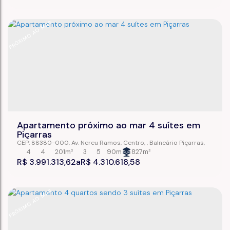
PRÓXIMO AO MAR
Apartamento próximo ao mar 4 suítes em
Piçarras
CEP: 88380-000
,
Av. Nereu Ramos
,
Centro
,
Balneário Piçarras
,
Santa Catarina
,
Brasil
4
4
201m²
3
5
90m
827m²
R$
3.991.313,62
R$
4.310.618,58
PRÓXIMO AO MAR