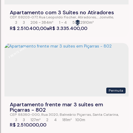
Apartamento com 3 Suítes no Atiradores
CEP: 89203-077
,
Rua Leopoldo Fischer
,
Atiradores
,
Joinville
,
Santa Catarina
,
Brasil
3
3
206 ~ 384m²
1 ~ 4
5
2910m²
R$
2.510.400,00
R$
3.335.400,00
FRENTE MAR
Permuta
Apartamento frente mar 3 suítes em
Piçarras - 802
CEP: 88380-000
,
Rua 3020
,
Balneário Piçarras
,
Santa Catarina
,
Brasil
3
3
127m²
2
4
181m²
100m
R$
2.510.000,00