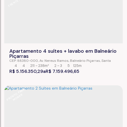
FRENTE MAR
Apartamento 4 suítes + lavabo em Balneário
Piçarras
CEP: 88380-000
,
Av. Nereus Ramos
,
Balneário Piçarras
,
Santa
Catarina
,
Brasil
4
4
211 ~ 238m²
2 ~ 3
5
125m
R$
5.156.350,29
R$
7.159.496,65
P
R
O
N
O
P
A
R
A
M
O
R
A
T
R