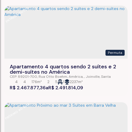
ENTREGA OUT/26
Permuta
Apartamento 4 quartos sendo 2 suítes e 2
demi-suítes no América
CEP: 89201-700
,
Rua Otto Boehm
,
América
,
Joinville
,
Santa
Catarina
,
Brasil
4
4
176m²
2
5
1
2237m²
R$
2.467.877,36
R$
2.491.814,09
PRÓXIMO AO MAR