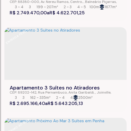
CEP: 88380-000
,
Av. Nereu Ramos
,
Centro
,
Balneário Piçarras
,
Santa Catarina
,
Brasil
3 ~ 4
3
199 ~ 207m²
2 ~ 3
4 ~ 5
100m
1677m²
R$
2.749.470,00
R$
4.622.701,25
ENTREGA FEV/27
Apartamento 3 Suítes no Atiradores
CEP: 89202-142
,
Rua Pernambuco
,
Anita Garibaldi
,
Joinville
,
Santa Catarina
,
Brasil
3
3
162 ~ 335m²
2 ~ 4
4
2500m²
R$
2.695.166,40
R$
5.643.205,13
PRÓXIMO AO MAR