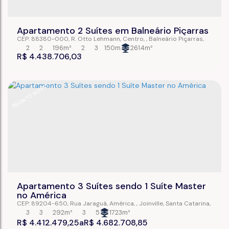
Apartamento 2 Suítes em Balneário Piçarras
CEP: 88380-000
,
R. Otto Lehmann
,
Centro
,
Balneário Piçarras
,
Santa Catarina
,
Brasil
2
2
196m²
2
3
150m
2614m²
R$
4.438.706,03
PRONTO NOVO
Apartamento 3 Suítes sendo 1 Suíte Master
no América
CEP: 89204-650
,
Rua Jaraguá
,
América
,
Joinville
,
Santa Catarina
,
Brasil
3
3
292m²
3
5
1723m²
R$
4.412.479,25
R$
4.682.708,85