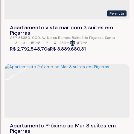
Permuta
Apartamento vista mar com 3 suítes em
Piçarras
CEP: 88380-000
,
Av. Nereu Ramos
,
Balneário Piçarras
,
Santa
Catarina
,
Brasil
3
3
151m²
2
4
160m
1417m²
R$
2.792.548,70
R$
3.889.680,31
PRÓXIMO AO MAR
Apartamento Próximo ao Mar 3 suítes em
Piçarras