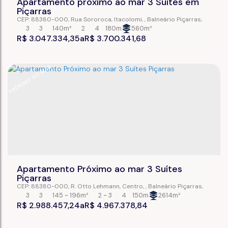
Apartamento próximo ao mar 3 Suítes em
Piçarras
CEP: 88380-000
,
Rua Sororoca
,
Itacolomi
,
Balneário Piçarras
,
Santa Catarina
,
Brasil
3
3
140m²
2
4
180m
560m²
R$
3.047.334,35
R$
3.700.341,68
PRÓXIMO AO MAR
Apartamento Próximo ao mar 3 Suítes
Piçarras
CEP: 88380-000
,
R. Otto Lehmann
,
Centro
,
Balneário Piçarras
,
Santa Catarina
,
Brasil
3
3
145 ~ 196m²
2 ~ 3
4
150m
2614m²
R$
2.988.457,24
R$
4.967.378,84