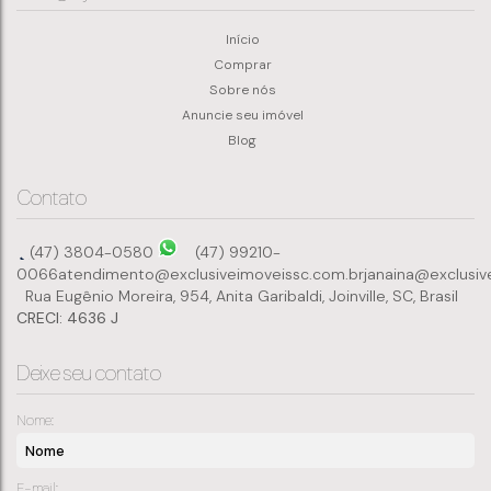
Início
Comprar
Sobre nós
Anuncie seu imóvel
Blog
Contato
(47) 3804-0580
(47) 99210-
0066
atendimento@exclusiveimoveissc.com.br
janaina@exclusiv
Rua Eugênio Moreira
,
954
,
Anita Garibaldi
,
Joinville
,
SC
,
Brasil
CRECI: 4636 J
Deixe seu contato
Nome:
E-mail: