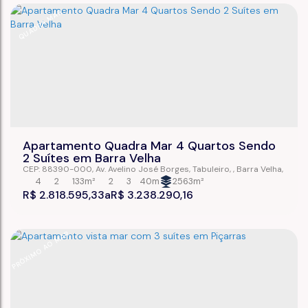
QUADRA MAR
Apartamento Quadra Mar 4 Quartos Sendo
2 Suítes em Barra Velha
CEP: 88390-000
,
Av. Avelino José Borges
,
Tabuleiro
,
Barra Velha
,
Santa Catarina
,
Brasil
4
2
133m²
2
3
40m
2563m²
R$
2.818.595,33
R$
3.238.290,16
PRÓXIMO AO MAR