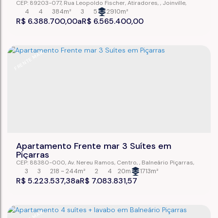
CEP: 89203-077
,
Rua Leopoldo Fischer
,
Atiradores
,
Joinville
,
Santa Catarina
,
Brasil
4
4
384m²
3
5
2910m²
R$
6.388.700,00
R$
6.565.400,00
FRENTE MAR
Apartamento Frente mar 3 Suítes em
Piçarras
CEP: 88380-000
,
Av. Nereu Ramos
,
Centro
,
Balneário Piçarras
,
Santa Catarina
,
Brasil
3
3
218 ~ 244m²
2
4
20m
1713m²
R$
5.223.537,38
R$
7.083.831,57