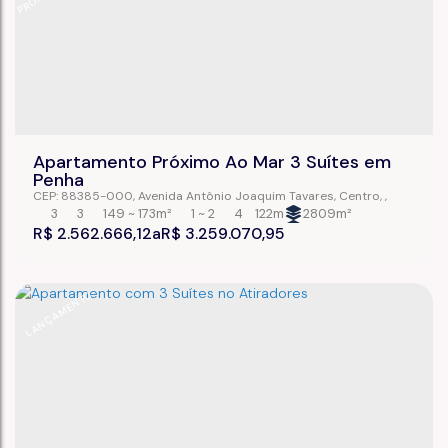
Apartamento Próximo Ao Mar 3 Suítes em
Penha
CEP: 88385-000
,
Avenida Antônio Joaquim Tavares
,
Centro
,
Penha
,
Santa Catarina
,
Brasil
3
3
149 ~ 173m²
1 ~ 2
4
122m
2809m²
R$
2.562.666,12
R$
3.259.070,95
LANÇAMENTO