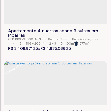
Apartamento 4 quartos sendo 3 suítes em
Piçarras
CEP: 88380-000
,
Av. Nereu Ramos
,
Centro
,
Balneário Piçarras
,
Santa Catarina
,
Brasil
4
3
196 ~ 200m²
2 ~ 3
5
100m
1677m²
R$
3.408.971,25
R$
4.635.086,25
PRÓXIMO AO MAR